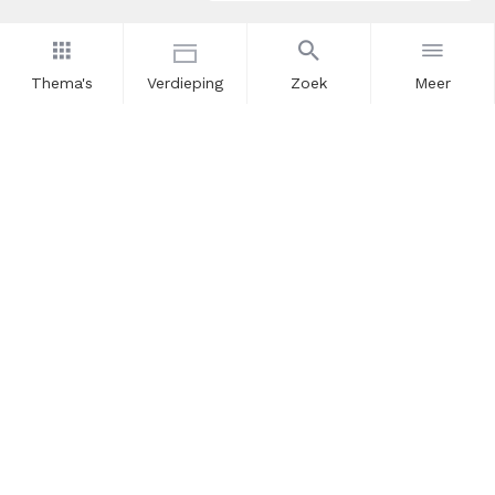
Thema's
Verdieping
Zoek
Meer
Nieuwsbrief
Schrijf u in voor onze nieuwsupdates en blijf op de hoogte.
Vul hier uw e-mailadres in.