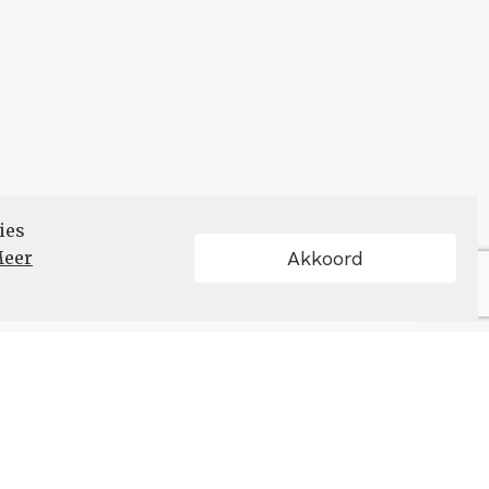
ies
eer
Akkoord