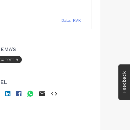
EMA'S
conomie
Feedback
EL