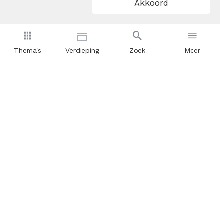
Akkoord
Thema's
Verdieping
Zoek
Meer
Nieuwsbrief
Schrijf u in voor onze nieuwsupdates en blijf op de hoogte.
Vul hier uw e-mailadres in.