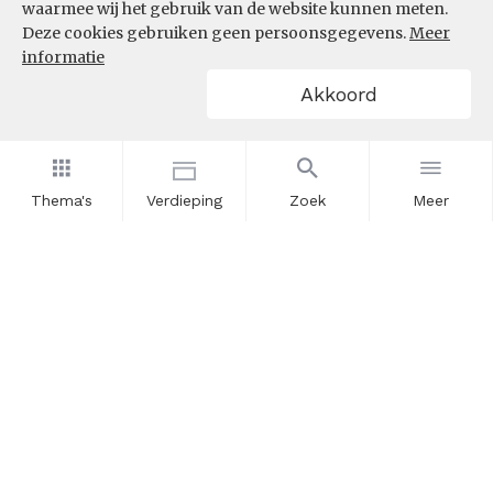
waarmee wij het gebruik van de website kunnen meten.
Deze cookies gebruiken geen persoonsgegevens.
Meer
informatie
Akkoord
Thema's
Verdieping
Zoek
Meer
Nieuwsbrief
Schrijf u in voor onze nieuwsupdates en blijf op de hoogte.