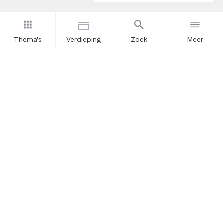
Thema's
Verdieping
Zoek
Meer
Nieuwsbrief
Schrijf u in voor onze nieuwsupdates en blijf op de hoogte.
Vul hier uw e-mailadres in.