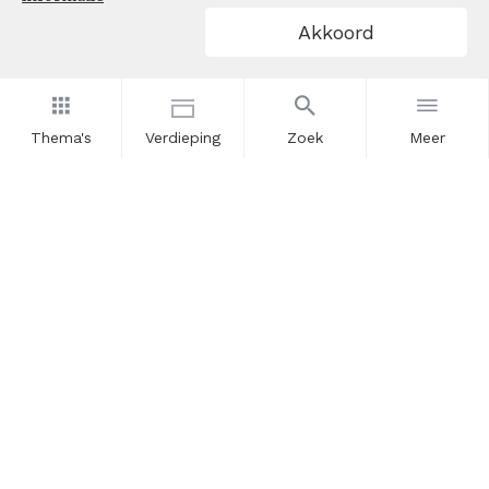
Akkoord
Thema's
Verdieping
Zoek
Meer
Nieuwsbrief
Schrijf u in voor onze nieuwsupdates en blijf op de hoogte.